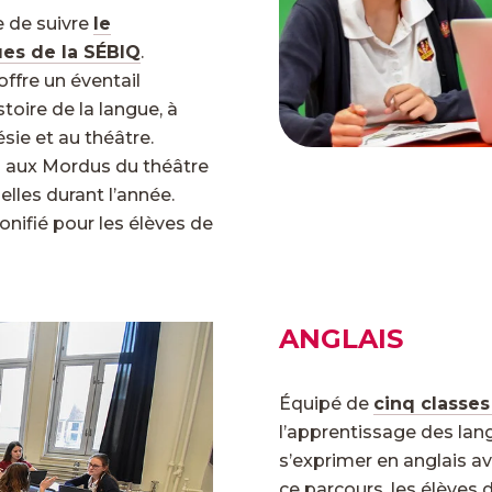
e de suivre
le
es de la SÉBIQ
.
ffre un éventail
toire de la langue, à
oésie et au théâtre.
es aux Mordus du théâtre
lles durant l’année.
nifié pour les élèves de
ANGLAIS
Équipé de
cinq classe
l’apprentissage des lan
s’exprimer en anglais av
ce parcours, les élèves d