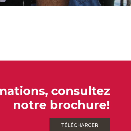
mations, consultez
notre brochure!
TÉLÉCHARGER