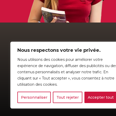
Nous respectons votre vie privée.
Nous utilisons des cookies pour améliorer votre
expérience de navigation, diffuser des publicités ou de
contenus personnalisés et analyser notre trafic. En
COLLÈGE 
cliquant sur « Tout accepter », vous consentez à notre
Établissement de langue française
114, rue de l
utilisation des cookies.
Cette école est un OSBL
Sherbrooke 
Politique de confidentialité
|
Préférences de Cookies
Personnaliser
Tout rejeter
Accepter tout