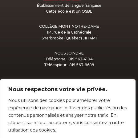
Établissement de langue française
Cette école est un OSBL
COLLÈGE MONT NOTRE-DAME
114, rue de la Cathédrale
Sherbrooke (Québec) J1H 4M1
NOUS JOINDRE
Téléphone : 819 563-4104
Télécopieur : 819 563-8689
Nous respectons votre vie privée.
Nous utilisons des cookies pour améliorer votre
expérience de navigation, diffuser des publicités ou des
ADMISSION
contenus personnalisés et analyser notre trafic. En
cliquant sur « Tout accepter », vous consentez à notre
PROTECTEUR NATIONAL DE L’ÉLÈVE
utilisation des cookies.