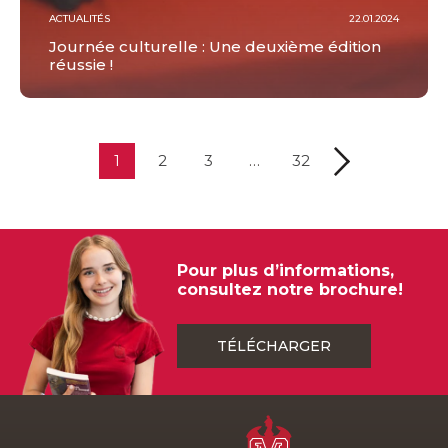
ACTUALITÉS
22.01.2024
Journée culturelle : Une deuxième édition
réussie !
1
2
3
…
32
Pour plus d’informations,
consultez notre brochure!
TÉLÉCHARGER