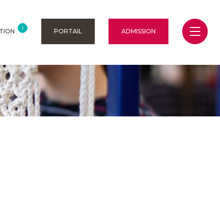
1
TION
PORTAIL
ADMISSION