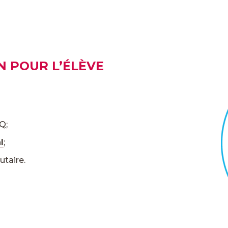
N POUR L’ÉLÈVE
Q;
l
;
taire.