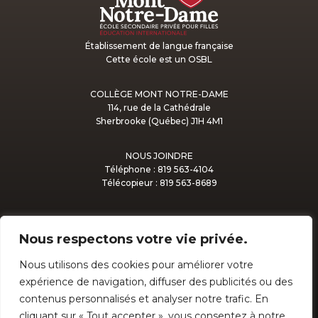
Établissement de langue française
Cette école est un OSBL
COLLÈGE MONT NOTRE-DAME
114, rue de la Cathédrale
Sherbrooke (Québec) J1H 4M1
NOUS JOINDRE
Téléphone : 819 563-4104
Télécopieur : 819 563-8689
Nous respectons votre vie privée.
Nous utilisons des cookies pour améliorer votre
ADMISSION
expérience de navigation, diffuser des publicités ou des
contenus personnalisés et analyser notre trafic. En
cliquant sur « Tout accepter », vous consentez à notre