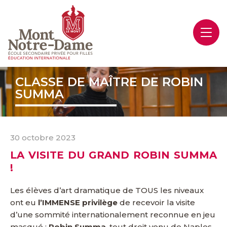
CLASSE DE MAÎTRE DE ROBIN
SUMMA
30 octobre 2023
LA VISITE DU GRAND ROBIN SUMMA
!
Les élèves d’art dramatique de TOUS les niveaux
ont eu
l’IMMENSE privilège
de recevoir la visite
d’une
sommité internationalement reconnue en jeu
masqué :
Robin Summa
, tout droit venu de Naples,