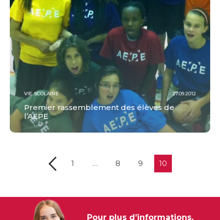
VIE SCOLAIRE
27.09.2012
Premier rassemblement des élèves de
l’AEPE
1
…
8
9
10
Pour plus d’informations,