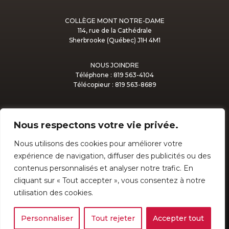
COLLÈGE MONT NOTRE-DAME
114, rue de la Cathédrale
Sherbrooke (Québec) J1H 4M1
NOUS JOINDRE
Téléphone : 819 563-4104
Télécopieur : 819 563-8689
Nous respectons votre vie privée.
Nous utilisons des cookies pour améliorer votre
ADMISSION
expérience de navigation, diffuser des publicités ou des
contenus personnalisés et analyser notre trafic. En
cliquant sur « Tout accepter », vous consentez à notre
PROTECTEUR NATIONAL DE L’ÉLÈVE
utilisation des cookies.
Politique de confidentialité
|
Préférences de Cookies
Personnaliser
Tout rejeter
Accepter tout