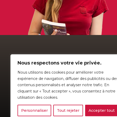
Nous respectons votre vie privée.
Nous utilisons des cookies pour améliorer votre
expérience de navigation, diffuser des publicités ou de
contenus personnalisés et analyser notre trafic. En
COLLÈGE 
cliquant sur « Tout accepter », vous consentez à notre
Établissement de langue française
114, rue de l
utilisation des cookies.
Cette école est un OSBL
Sherbrooke 
Politique de confidentialité
|
Préférences de Cookies
Personnaliser
Tout rejeter
Accepter tout