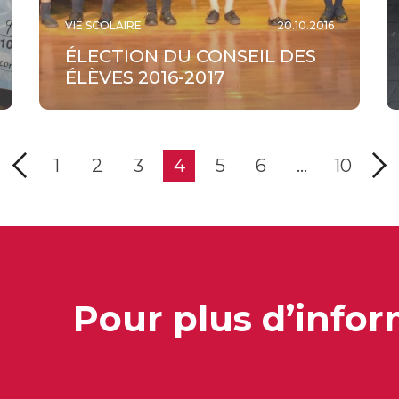
VIE SCOLAIRE
20.10.2016
ÉLECTION DU CONSEIL DES
ÉLÈVES 2016-2017
1
2
3
4
5
6
…
10
Pour plus d’infor