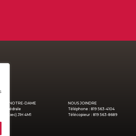
s
MONT NOTRE-DAME
NOUS JOINDRE
a Cathédrale
Téléphone : 819 563-4104
(Québec) J1H 4M1
Télécopieur : 819 563-8689