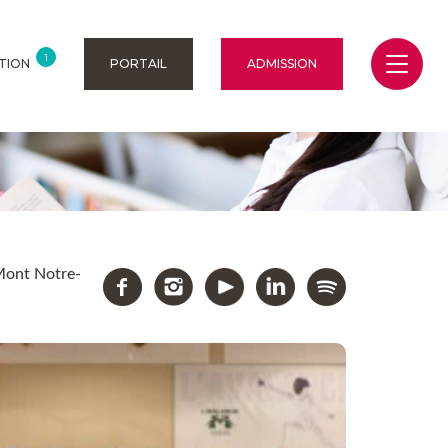
1
TION
PORTAIL
ADMISSION
 Mont Notre-