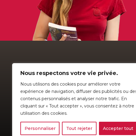
Nous respectons votre vie privée.
Nous utilisons des cookies pour améliorer votre
expérience de navigation, diffuser des publicités ou de
contenus personnalisés et analyser notre trafic. En
COLLÈGE 
cliquant sur « Tout accepter », vous consentez à notre
Établissement de langue française
114, rue de l
utilisation des cookies.
Cette école est un OSBL
Sherbrooke 
Politique de confidentialité
|
Préférences de Cookies
Personnaliser
Tout rejeter
Accepter tout