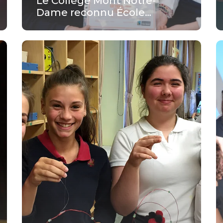
Le Collège Mont Notre-
Dame reconnu École…