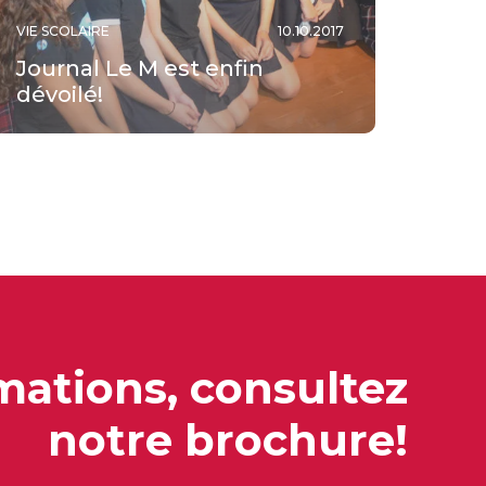
VIE SCOLAIRE
10.10.2017
Journal Le M est enfin
dévoilé!
mations, consultez
notre brochure!