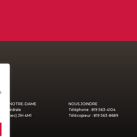
s
MONT NOTRE-DAME
NOUS JOINDRE
a Cathédrale
Téléphone : 819 563-4104
(Québec) J1H 4M1
Télécopieur : 819 563-8689