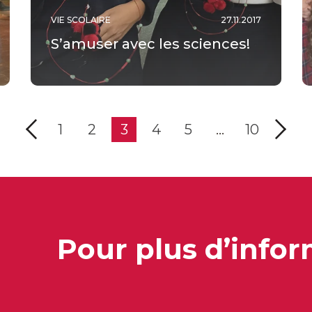
VIE SCOLAIRE
27.11.2017
S’amuser avec les sciences!
1
2
3
4
5
…
10
Pour plus d’infor